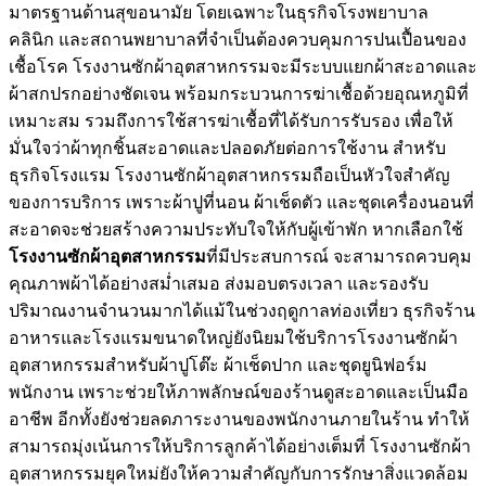
มาตรฐานด้านสุขอนามัย โดยเฉพาะในธุรกิจโรงพยาบาล
คลินิก และสถานพยาบาลที่จำเป็นต้องควบคุมการปนเปื้อนของ
เชื้อโรค โรงงานซักผ้าอุตสาหกรรมจะมีระบบแยกผ้าสะอาดและ
ผ้าสกปรกอย่างชัดเจน พร้อมกระบวนการฆ่าเชื้อด้วยอุณหภูมิที่
เหมาะสม รวมถึงการใช้สารฆ่าเชื้อที่ได้รับการรับรอง เพื่อให้
มั่นใจว่าผ้าทุกชิ้นสะอาดและปลอดภัยต่อการใช้งาน สำหรับ
ธุรกิจโรงแรม โรงงานซักผ้าอุตสาหกรรมถือเป็นหัวใจสำคัญ
ของการบริการ เพราะผ้าปูที่นอน ผ้าเช็ดตัว และชุดเครื่องนอนที่
สะอาดจะช่วยสร้างความประทับใจให้กับผู้เข้าพัก หากเลือกใช้
โรงงานซักผ้าอุตสาหกรรม
ที่มีประสบการณ์ จะสามารถควบคุม
คุณภาพผ้าได้อย่างสม่ำเสมอ ส่งมอบตรงเวลา และรองรับ
ปริมาณงานจำนวนมากได้แม้ในช่วงฤดูกาลท่องเที่ยว ธุรกิจร้าน
อาหารและโรงแรมขนาดใหญ่ยังนิยมใช้บริการโรงงานซักผ้า
อุตสาหกรรมสำหรับผ้าปูโต๊ะ ผ้าเช็ดปาก และชุดยูนิฟอร์ม
พนักงาน เพราะช่วยให้ภาพลักษณ์ของร้านดูสะอาดและเป็นมือ
อาชีพ อีกทั้งยังช่วยลดภาระงานของพนักงานภายในร้าน ทำให้
สามารถมุ่งเน้นการให้บริการลูกค้าได้อย่างเต็มที่ โรงงานซักผ้า
อุตสาหกรรมยุคใหม่ยังให้ความสำคัญกับการรักษาสิ่งแวดล้อม