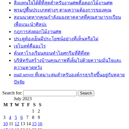
สิ่งแทนใจได้ดีที่สุดสำหรับงานศพคือดอกไม้งานศพ
พรมปูพื้นประเภทต่างๆ ตามความต้องการของคุณ
สอนนวดหากคุณกำลังมองหาคลาสที่คุณสามารถเรียน
เพื่อแนะนำศิลปะ
กฎการส่งดอกไม้งานศพ
ประตูห้องเย็นมีประโยชน์อย่างที่เห็นหรือไม่
เจโบลท์คืออะไร
ค้นหาโรงเรียนสอนทำไอศกรีมที่ดีที่สุด
บริษัทรับสร้างบ้านคุณภาพที่เต็มไปด้วยความมั่นใจและ
ความคาดหวัง
mail server ที่เหมาะสมสำหรับองค์กรธุรกิจขึ้นอยู่กับหลาย
ปัจจัย
Search for:
July 2023
M
T
W
T
F
S
S
1
2
3
4
5
6
7
8
9
10
11
12
13
14
15
16