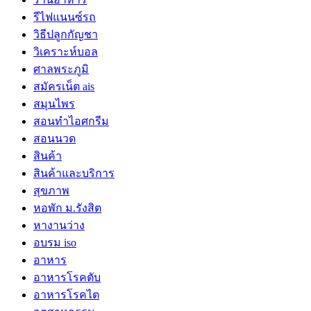
รีไฟแนนซ์รถ
วิธีปลูกกัญชา
วิเคราะห์บอล
ศาลพระภูมิ
สมัครเน็ต ais
สมุนไพร
สอนทำไอศกรีม
สอนนวด
สินค้า
สินค้าและบริการ
สุขภาพ
หอพัก ม.รังสิต
หางานว่าง
อบรม iso
อาหาร
อาหารโรคตับ
อาหารโรคไต