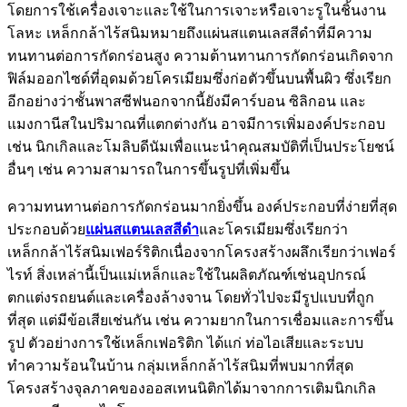
โดยการใช้เครื่องเจาะและใช้ในการเจาะหรือเจาะรูในชิ้นงาน
โลหะ เหล็กกล้าไร้สนิมหมายถึงแผ่นสแตนเลสสีดำที่มีความ
ทนทานต่อการกัดกร่อนสูง ความต้านทานการกัดกร่อนเกิดจาก
ฟิล์มออกไซด์ที่อุดมด้วยโครเมียมซึ่งก่อตัวขึ้นบนพื้นผิว ซึ่งเรียก
อีกอย่างว่าชั้นพาสซีฟนอกจากนี้ยังมีคาร์บอน ซิลิกอน และ
แมงกานีสในปริมาณที่แตกต่างกัน อาจมีการเพิ่มองค์ประกอบ
เช่น นิกเกิลและโมลิบดีนัมเพื่อแนะนำคุณสมบัติที่เป็นประโยชน์
อื่นๆ เช่น ความสามารถในการขึ้นรูปที่เพิ่มขึ้น
ความทนทานต่อการกัดกร่อนมากยิ่งขึ้น องค์ประกอบที่ง่ายที่สุด
ประกอบด้วย
แผ่นสแตนเลสสีดำ
และโครเมียมซึ่งเรียกว่า
เหล็กกล้าไร้สนิมเฟอร์ริติกเนื่องจากโครงสร้างผลึกเรียกว่าเฟอร์
ไรท์ สิ่งเหล่านี้เป็นแม่เหล็กและใช้ในผลิตภัณฑ์เช่นอุปกรณ์
ตกแต่งรถยนต์และเครื่องล้างจาน โดยทั่วไปจะมีรูปแบบที่ถูก
ที่สุด แต่มีข้อเสียเช่นกัน เช่น ความยากในการเชื่อมและการขึ้น
รูป ตัวอย่างการใช้เหล็กเฟอริติก ได้แก่ ท่อไอเสียและระบบ
ทำความร้อนในบ้าน กลุ่มเหล็กกล้าไร้สนิมที่พบมากที่สุด
โครงสร้างจุลภาคของออสเทนนิติกได้มาจากการเติมนิกเกิล