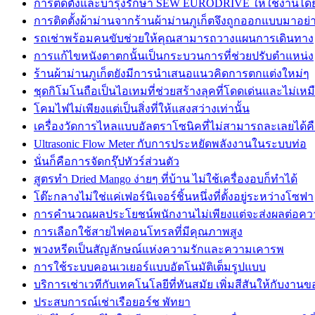
การติดตั้งและบำรุงรักษา SEW EURODRIVE ให้ใช้งานได
การติดตั้งผ้าม่านจากร้านผ้าม่านภูเก็ตจึงถูกออกแบบมาอย่าง
รถเช่าพร้อมคนขับช่วยให้คุณสามารถวางแผนการเดินทาง
การแก้ไขหนังตาตกนั้นเป็นกระบวนการที่ช่วยปรับตำแหน่ง
ร้านผ้าม่านภูเก็ตยังมีการนำเสนอแนวคิดการตกแต่งใหม่ๆ
ชุดกิโมโนถือเป็นไอเทมที่ช่วยสร้างลุคที่โดดเด่นและไม่เห
โคมไฟไม่เพียงแต่เป็นสิ่งที่ให้แสงสว่างเท่านั้น
เครื่องวัดการไหลแบบอัลตราโซนิคที่ไม่สามารถละเลยได้ค
Ultrasonic Flow Meter กับการประหยัดพลังงานในระบบท่อ
นั่นก็คือการจัดกรุ๊ปทัวร์ส่วนตัว
สูตรทำ Dried Mango ง่ายๆ ที่บ้าน ไม่ใช้เครื่องอบก็ทำได้
โต๊ะกลางไม่ใช่แค่เฟอร์นิเจอร์ชิ้นหนึ่งที่ตั้งอยู่ระหว่างโซฟา
การคำนวณผลประโยชน์พนักงานไม่เพียงแต่จะส่งผลต่อคว
การเลือกใช้สายไฟคอนโทรลที่มีคุณภาพสูง
พวงหรีดเป็นสัญลักษณ์แห่งความรักและความเคารพ
การใช้ระบบคอนเวเยอร์แบบอัตโนมัติเต็มรูปแบบ
บริการเช่าเวทีกับเทคโนโลยีที่ทันสมัย เพิ่มสีสันให้กับงาน
ประสบการณ์เช่าเรือยอร์ช พัทยา