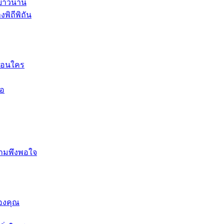
้ยาวนาน
พิถีพิถัน
มือนใคร
ือ
ามพึงพอใจ
ของคุณ