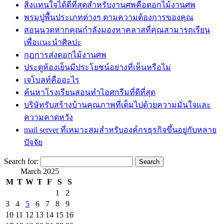
สิ่งแทนใจได้ดีที่สุดสำหรับงานศพคือดอกไม้งานศพ
พรมปูพื้นประเภทต่างๆ ตามความต้องการของคุณ
สอนนวดหากคุณกำลังมองหาคลาสที่คุณสามารถเรียน
เพื่อแนะนำศิลปะ
กฎการส่งดอกไม้งานศพ
ประตูห้องเย็นมีประโยชน์อย่างที่เห็นหรือไม่
เจโบลท์คืออะไร
ค้นหาโรงเรียนสอนทำไอศกรีมที่ดีที่สุด
บริษัทรับสร้างบ้านคุณภาพที่เต็มไปด้วยความมั่นใจและ
ความคาดหวัง
mail server ที่เหมาะสมสำหรับองค์กรธุรกิจขึ้นอยู่กับหลาย
ปัจจัย
Search for:
March 2025
M
T
W
T
F
S
S
1
2
3
4
5
6
7
8
9
10
11
12
13
14
15
16