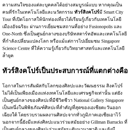
ความสนใจของแต่ละบุคคลได้อย่างสมบูรณ์แบบ หากคุณเป็น
คนที่รักในเทคโนโลยีและนวัตกรรม
ทัวร์สิงคโปร์
มี Smart City
Tour ที่เปิดโอกาสให้นักท่องเที่ยวได้เรียนรู้เกี่ยวกับเทคโนโลยี
เมืองอัจฉริยะ ผ่านการเยี่ยมชมสถานที่อย่าง Fusionopolis และ
One-North ซึ่งเป็นศูนย์กลางของบริษัทสตาร์ทอัพและเทคโนโลยี
ที่กำลังเปลี่ยนแปลงโลก หรือแม้แต่การไปเยี่ยมชม Singapore
Science Centre ที่ให้ความรู้เกี่ยวกับวิทยาศาสตร์และเทคโนโลยี
ล้ำยุค
ทัวร์สิงคโปร์เป็นประสบการณ์ที่แตกต่างคือ
โอกาสในการสัมผัสกับโลกของศิลปะและวัฒนธรรม สิงคโปร์
ไม่ได้เป็นเพียงเมืองแห่งเทคโนโลยีและเศรษฐกิจเท่านั้น แต่ยัง
เป็นศูนย์กลางของศิลปะที่มีชีวิตชีวา National Gallery Singapore
เป็นหนึ่งในพิพิธภัณฑ์ศิลปะที่สำคัญที่สุดของเอเชียตะวันออก
เฉียงใต้ โดยรวบรวมผลงานศิลปะจากทั่วภูมิภาคเอเชียเอาไว้
นอกจากนี้ยังมีแหล่งศิลปะแนวร่วมสมัยอย่าง Gillman Barracks ที่
เป็นศูนย์กลางของศิลปะร่วมสมัยระดับนานาชาติ และยังมี