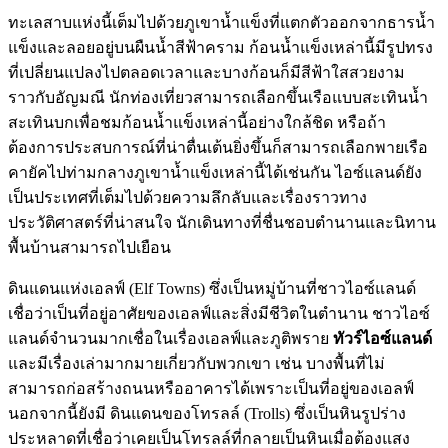
ทะเลสาบแห่งนี้เต็มไปด้วยภูเขาน้ำแข็งที่แตกตัวออกจากธารน้ำ
แข็งและลอยอยู่บนผืนน้ำสีฟ้าคราม ก้อนน้ำแข็งเหล่านี้มีรูปทรง
ที่เปลี่ยนแปลงไปตลอดเวลาและบางก้อนก็มีสีฟ้าใสสวยงาม
ราวกับอัญมณี นักท่องเที่ยวสามารถเลือกขึ้นเรือแบบสะเทินน้ำ
สะเทินบกเพื่อชมก้อนน้ำแข็งเหล่านี้อย่างใกล้ชิด หรือถ้า
ต้องการประสบการณ์ที่น่าตื่นเต้นยิ่งขึ้นก็สามารถเลือกพายเรือ
คายัคไปท่ามกลางภูเขาน้ำแข็งเหล่านี้ได้เช่นกัน ไอซ์แลนด์ยัง
เป็นประเทศที่เต็มไปด้วยความลึกลับและเรื่องราวทาง
ประวัติศาสตร์ที่น่าสนใจ นักเดินทางที่ชื่นชอบตำนานและนิทาน
พื้นบ้านสามารถไปเยือน
ดินแดนแห่งเอลฟ์ (Elf Towns) ซึ่งเป็นหมู่บ้านที่ชาวไอซ์แลนด์
เชื่อว่าเป็นที่อยู่อาศัยของเอลฟ์และสิ่งมีชีวิตในตำนาน ชาวไอซ์
แลนด์จำนวนมากเชื่อในเรื่องเอลฟ์และภูติพราย
ทัวร์ไอซ์แลนด์
และมีเรื่องเล่ามากมายเกี่ยวกับพวกเขา เช่น บางพื้นที่ไม่
สามารถก่อสร้างถนนหรืออาคารได้เพราะเป็นที่อยู่ของเอลฟ์
นอกจากนี้ยังมี ดินแดนของโทรลล์ (Trolls) ซึ่งเป็นหินรูปร่าง
ประหลาดที่เชื่อว่าเคยเป็นโทรลล์ที่กลายเป็นหินเมื่อต้องแสง