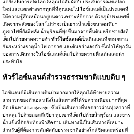
แต่ยังเป็นการเปิดโลกให้คุณได้สัมผัสกับประสบการณ์ที่แปลก
ใหม่และแตกต่างจากทุกที่ที่คุณเคยไป ไอซ์แลนด์เป็นประเทศที่
ให้ความรู้สึกเหมือนอยู่บนดาวเคราะห์อีกดวง ด้วยภูมิประเทศที่
เกิดจากพลังของโลก ไม่ว่าจะเป็นธารน้ำแข็งขนาดมหึมา
ภูเขาไฟที่ยังมีพลัง น้ำพุร้อนที่พุ่งขึ้นมาจากพื้นดิน หรือชายฝั่งที่
เต็มไปด้วยหาดทรายดำ
ทัวร์ไอซ์แลนด์
เป็นดินแดนที่ผสมผสาน
กันระหว่างธาตุน้ำ ไฟ อากาศ และดินอย่างลงตัว ซึ่งทำให้ทุกวัน
ของการเดินทางในไอซ์แลนด์เต็มไปด้วยความตื่นเต้นและน่า
ประทับใจ
ทัวร์ไอซ์แลนด์สำรวจธรรมชาติแบบดิบ ๆ
ไอซ์แลนด์มีเส้นทางเดินป่ามากมายให้คุณได้ท้าทายความ
สามารถของตัวเอง หนึ่งในเส้นทางที่ได้รับความนิยมมากที่สุด
คือ เส้นทาง Laugavegur ซึ่งเป็นเส้นทางที่ทอดยาวผ่านทุ่งลาวาที่
ปกคลุมไปด้วยมอสสีเขียว หุบเขาที่เต็มไปด้วยน้ำพุร้อน และธาร
น้ำแข็งที่ตัดกับท้องฟ้าสีคราม เส้นทางนี้เป็นเส้นทางที่เหมาะ
สำหรับผู้ที่ต้องการสัมผัสกับธรรมชาติอย่างใกล้ชิดและพร้อมที่