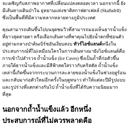
จะเผชิญกับสภาพอากาศที่เปลี่ยนแปลงตลอดเวลา นอกจากนี้ ยัง
มีเส้นทางเดินป่าใน อุทยานแห่งชาติสกาฟตาเฟลล์ (Skaftafell)
ซึ่งเป็นพื้นที่ที่มีความหลากหลายทางภูมิประเทศ
คุณสามารถเดินขึ้นไปบนจุดชมวิวที่สามารถมองเห็นธารน้ำแข็ง
ที่ยาวสุดสายตา หรือเลือกเส้นทางที่พาคุณไปยังน้ำตกที่ซ่อนตัว
อยู่ท่ามกลางป่าต้นเบิร์ชอันเงียบสงบ
ทัวร์ไอซ์แลนด์
หนึ่งใน
ประสบการณ์ที่ไม่เหมือนใครในการเดินทางมายังไอซ์แลนด์คือ
การเข้าไปสำรวจ ถ้ำน้ำแข็ง (Ice Caves) ซึ่งเป็นถ้ำที่ก่อตัวขึ้น
ภายใต้ธารน้ำแข็งและมีสีฟ้าสดใสราวกับคริสตัล ถ้ำน้ำแข็ง
เหล่านี้เกิดขึ้นจากกระบวนการละลายของน้ำแข็งในช่วงฤดูร้อน
และกลับมาก่อตัวใหม่อีกครั้งในฤดูหนาว ทำให้แต่ละปีมีรูปแบบ
และรูปร่างที่แตกต่างกันไป ถ้ำน้ำแข็งที่ได้รับความนิยมมาก
ที่สุด
นอกจากถ้ำน้ำแข็งแล้ว อีกหนึ่ง
ประสบการณ์ที่ไม่ควรพลาดคือ