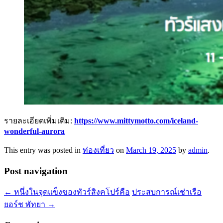
รายละเอียดเพิ่มเติม:
https://www.mittymotto.com/iceland-
wonderful-aurora
This entry was posted in
ท่องเที่ยว
on
March 19, 2025
by
admin
.
Post navigation
←
หนึ่งในจุดแข็งของทัวร์สิงคโปร์คือ
ประสบการณ์เช่าเรือ
ยอร์ช พัทยา
→