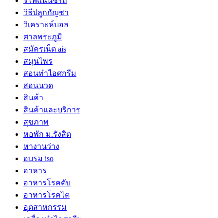
รีไฟแนนซ์รถ
วิธีปลูกกัญชา
วิเคราะห์บอล
ศาลพระภูมิ
สมัครเน็ต ais
สมุนไพร
สอนทำไอศกรีม
สอนนวด
สินค้า
สินค้าและบริการ
สุขภาพ
หอพัก ม.รังสิต
หางานว่าง
อบรม iso
อาหาร
อาหารโรคตับ
อาหารโรคไต
อุตสาหกรรม