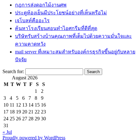
กฎการส่งดอกไม้งานศพ
ประตูห้องเย็นมีประโยชน์อย่างที่เห็นหรือไม่
เจโบลท์คืออะไร
ค้นหาโรงเรียนสอนทำไอศกรีมที่ดีที่สุด
บริษัทรับสร้างบ้านคุณภาพที่เต็มไปด้วยความมั่นใจและ
ความคาดหวัง
mail server ที่เหมาะสมสำหรับองค์กรธุรกิจขึ้นอยู่กับหลาย
ปัจจัย
Search for:
August 2026
M
T
W
T
F
S
S
1
2
3
4
5
6
7
8
9
10
11
12
13
14
15
16
17
18
19
20
21
22
23
24
25
26
27
28
29
30
31
« Jul
Proudly powered by WordPress