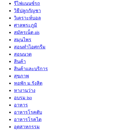
รีไฟแนนซ์รถ
วิธีปลูกกัญชา
วิเคราะห์บอล
ศาลพระภูมิ
สมัครเน็ต ais
สมุนไพร
สอนทำไอศกรีม
สอนนวด
สินค้า
สินค้าและบริการ
สุขภาพ
หอพัก ม.รังสิต
หางานว่าง
อบรม iso
อาหาร
อาหารโรคตับ
อาหารโรคไต
อุตสาหกรรม