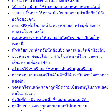
การนำ BIM model ไปใช้อย่างแพร่หลาย
ไม้ mdf ถูกนำมาใช้ในงานออกแบบหลากหลายสไตล์
TFRS9 เป็นการให้ความมั่นใจและความน่าเชื่อถือให้กับ
ธุรกิจของคุณ
สอบ EPS คือโอกาสที่ไม่ควรพลาดสำหรับผู้ที่ต้องการ
ทำงานในเกาหลีใต้
เนมเพลทด้วยการให้ความสำคัญกับรายละเอียดเล็กๆ
เหล่านี้
ทัวร์เวียดนามสำหรับนักช้อปปิ้ง ตลาดและสินค้าท้องถิ่น
ประสิทธิภาพของไฟกระพริบโซล่าเซลล์ในการลดการ
เสื่อมทรายที่ผลิตไฟฟ้า
สโมสรให้เช่าเรือยอร์ชเหมาะสำหรับคุณหรือไม่
การออกแบบมอเตอร์ไซค์ไฟฟ้าที่ได้แรงบันดาลใจจากการ
แข่งขัน
วงดนตรีงานแต่ง ราคาถูกที่มีความเชี่ยวชาญในการแสดง
สดในงานแต่ง
ปัจจัยที่ต้องพิจารณาเมื่อซื้อแผ่นสแตนเลสสีดำ
ถุงมือ PU ของเราถูกออกแบบมาให้เหมาะสม