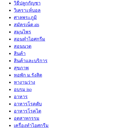
วิธีปลูกกัญชา
วิเคราะห์บอล
ศาลพระภูมิ
สมัครเน็ต ais
สมุนไพร
สอนทำไอศกรีม
สอนนวด
สินค้า
สินค้าและบริการ
สุขภาพ
หอพัก ม.รังสิต
หางานว่าง
อบรม iso
อาหาร
อาหารโรคตับ
อาหารโรคไต
อุตสาหกรรม
เครื่องทำไอศกรีม