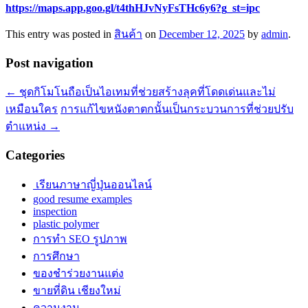
https://maps.app.goo.gl/t4thHJvNyFsTHc6y6?g_st=ipc
This entry was posted in
สินค้า
on
December 12, 2025
by
admin
.
Post navigation
←
ชุดกิโมโนถือเป็นไอเทมที่ช่วยสร้างลุคที่โดดเด่นและไม่
เหมือนใคร
การแก้ไขหนังตาตกนั้นเป็นกระบวนการที่ช่วยปรับ
ตำแหน่ง
→
Categories
เรียนภาษาญี่ปุ่นออนไลน์
good resume examples
inspection
plastic polymer
การทำ SEO รูปภาพ
การศึกษา
ของชำร่วยงานแต่ง
ขายที่ดิน เชียงใหม่
ความงาม